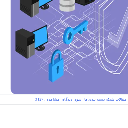
on
مقالات شبکه
دسته بندی ها
بدون ديدگاه
مشاهده : 3127
سه
سطح
امنیت
شبکه
شرکتی
(سطوح