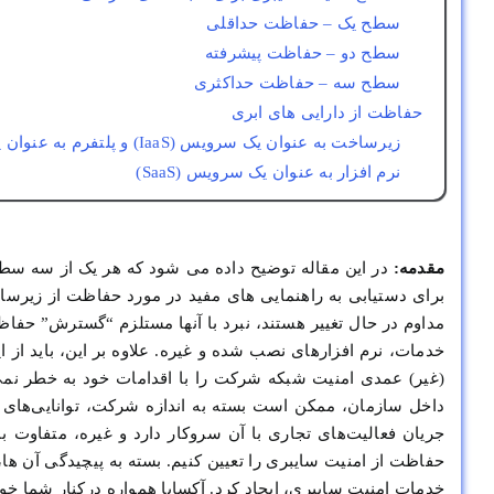
سطح یک – حفاظت حداقلی
سطح دو – حفاظت پیشرفته
سطح سه – حفاظت حداکثری
حفاظت از دارایی های ابری
زیرساخت به عنوان یک سرویس (IaaS) و پلتفرم به عنوان یک سرویس (PaaS)
نرم افزار به عنوان یک سرویس (SaaS)
مقدمه:
در این مقاله توضیح داده می شود که هر یک از سه سط
برای دستیابی به راهنمایی های مفید در مورد حفاظت از زیرساخ
مداوم در حال تغییر هستند، نبرد با آنها مستلزم “گسترش” حف
خدمات، نرم افزارهای نصب شده و غیره. علاوه بر این، باید از 
(غیر) عمدی امنیت شبکه شرکت را با اقدامات خود به خطر نمی 
داخل سازمان، ممکن است بسته به اندازه شرکت، توانایی‌های ما
جریان فعالیت‌های تجاری با آن سروکار دارد و غیره، متفاوت
حفاظت از امنیت سایبری را تعیین کنیم. بسته به پیچیدگی آن ه
خدمات امنیت سایبری، ایجاد کرد. آکسایا همواره درکنار شما خواه