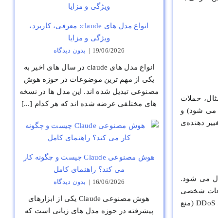
انواع مدل های claude: معرفی، کاربرد،
ویژگی و مزایا
19/06/2026
|
بدون ديدگاه
انواع مدل های claude در سال های اخیر به
یکی از مهم ترین موضوعات در حوزه هوش
مصنوعی تبدیل شده اند. این مدل ها در نسخه
ثال، حملات
های مختلفی عرضه شده اند که هر کدام [...]
 می شود) و
ییر دهنده‌ی
هوش مصنوعی Claude چیست و چگونه کار
می کند؟ راهنمای کامل
ال می شود.
16/06/2026
|
بدون ديدگاه
لاعات شخصی
هوش مصنوعی Claude یکی از ابزارهای
مشتریان مانند شماره کارت اعتباری، رمز عبور و غیره) سر و کار ندارند، به سختی ممکن است هدف حملات سایبری پیچیده‌ای مانند DDoS (منع
پیشرفته در حوزه مدل های زبانی است که