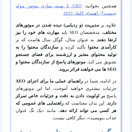
همچنین بخوانید:
GEO یا بهینه سازی موتور مولد
چیست؟ راهنمای کامل 2025
علاوه بر
مدیریت (و ردیابی) دیده شدن در موتورهای
مختلف
، متخصصان SEO باید
مهارت های خود را نیز
ارتقا دهند
. به عنوان مثال، گوگل سال هاست که بر
کارآمدی محتوا
تأکید کرده و
سازندگان محتوا را به
تولید محتوای معتبر و ارزشمند برای فضای جستجو
تشویق می کند.
موتورهای پاسخ از سازندگان محتوا و
SEO ها می خواهند فراتر بروند
.
در ادامه، شما در
راهنمای عملی ما برای اجرای
AEO
جزئیات بیشتری خواهید آموخت، اما این موتورهای
پاسخ
بر اولویت دادن به دقت و جزئیات خاص تمرکز
دارند
. این بدان معناست که
راهنمایی های عمومی که
هر کسی می تواند ارائه دهد
، مانند «یک تگ عنوان
جذاب بنویسید»، دیگر کافی نیست.