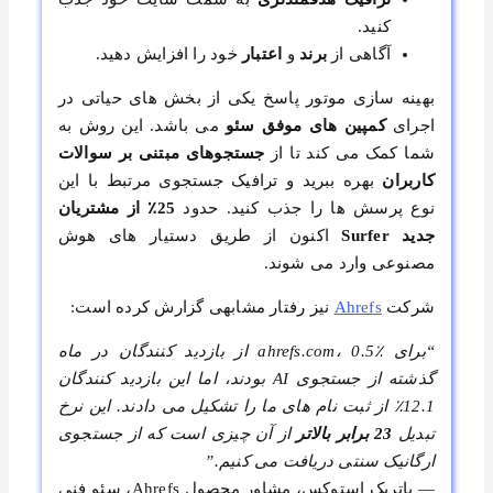
کنید.
آگاهی از
برند
و
اعتبار
خود را افزایش دهید.
بهینه سازی موتور پاسخ یکی از بخش های حیاتی در
اجرای
کمپین های موفق سئو
می باشد. این روش به
شما کمک می کند تا از
جستجوهای مبتنی بر سوالات
کاربران
بهره ببرید و ترافیک جستجوی مرتبط با این
نوع پرسش ها را جذب کنید. حدود
25٪ از مشتریان
جدید Surfer
اکنون از طریق دستیار های هوش
مصنوعی وارد می شوند.
شرکت
Ahrefs
نیز رفتار مشابهی گزارش کرده است:
“برای ahrefs.com، 0.5٪ از بازدید کنندگان در ماه
گذشته از جستجوی AI بودند، اما این بازدید کنندگان
12.1٪ از ثبت نام های ما را تشکیل می دادند. این نرخ
تبدیل
23 برابر بالاتر
از آن چیزی است که از جستجوی
ارگانیک سنتی دریافت می کنیم.”
— پاتریک استوکس، مشاور محصول Ahrefs، سئو فنی