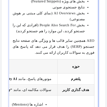
بخش های ویژه (Featured Snippets)
نتایج جستجوی صوتی
بخش AI Overviews (نمای کلی مبتنی بر هوش
مصنوعی)
بخش People Also Search For (افرادی که این را
جستجو کردند، این موارد را هم جستجو کردند)
AEO همچنین سایر قالب ها و ویژگی های صفحه نتایج
جستجو (SERP) را هدف قرار می دهد که پاسخ های
فوری به سوالات کاربران ارائه می کنند.
حوزه
O
پلتفرم
موتورهای پاسخ، مانند
tGPT، Perplexity AI
هدف‌ گذاری کاربر
سوالات مکالمه ای، مانند
“چه رست
اشاره ها (Mentions)