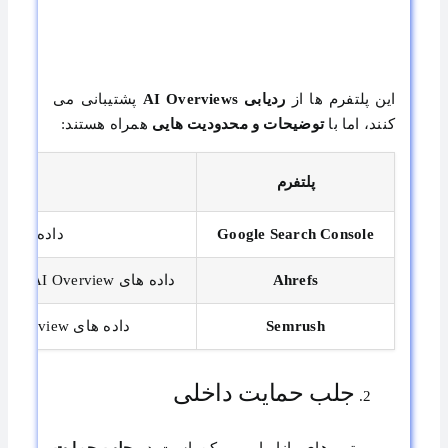
این پلتفرم ها از
ردیابی
AI Overviews
پشتیبانی می
کنند، اما با
توضیحات و محدودیت هایی
همراه هستند:
پلتفرم
Google Search Console
داده های AI Overview را با سایر داده های جستجو ترکیب می کند و از
Ahrefs
داده های AI Overview را ردیابی می کند، اما به عنوان یک
Semrush
داده های AI Overview را ردیابی می کند، اما مشابه رقیب خود Ahrefs، بر
جلب حمایت داخلی
تیم های بازاریابی ممکن است در
جلب حمایت