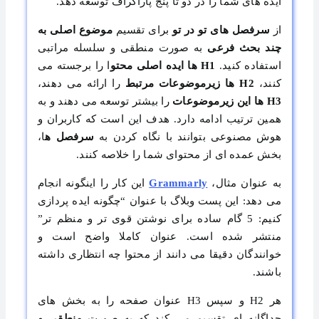
ایده های شما را در دو تا پنج پاراگراف توسعه دهد.
از
سرفصل های تو در تو
برای تقسیم
موضوع اصلی به
چند بحث فرعی
به صورت منطقی و سلسله مراتبی
استفاده کنید.
H1 ها ایده اصلی محتو
ا را برجسته می
کنند،
H2 ها زیرموضوعات مرتبط
را ارائه می دهند،
H3 ها این زیرموضوعات
را بیشتر توسعه می دهند و به
همین ترتیب ادامه دارد. هدف این است که کاربران و
هوش مصنوعی بتوانند با نگاه کردن به
سرفصل ه
ا،
بخش عمده ای از محتوای شما را خلاصه کنند.
به عنوان مثال،
Grammarly
این کار را اینگونه انجام
می دهد: این پست وبلاگ با عنوان “چگونه ایده پردازی
کنیم: 5 گام ساده برای نوشتن قوی تر و منظم تر”
منتشر شده است. عنوان کاملا واضح است و
خوانندگان دقیقا می دانند از محتوا چه انتظاری داشته
باشند.
هر H2 و سپس H3 عنوان صفحه را به بخش های
جداگانه ای تقسیم می کند که به صورت
منطقی و