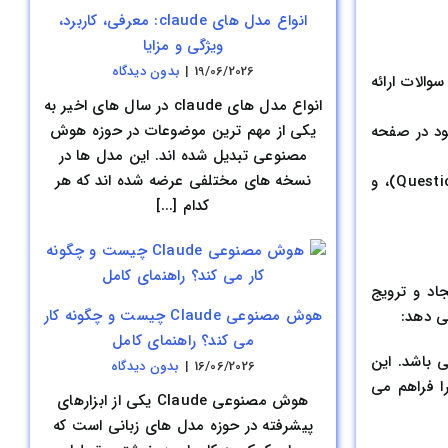
انواع مدل های claude: معرفی، کاربرد،
ویژگی و مزایا
19/06/2026
|
بدون ديدگاه
الات ارائه
انواع مدل های claude در سال های اخیر به
یکی از مهم ترین موضوعات در حوزه هوش
ت موجود در صفحه
مصنوعی تبدیل شده اند. این مدل ها در
نسخه های مختلفی عرضه شده اند که هر
برای اینکه نشانه گذاری معتبر باشد، سه ویژگی دیگر نیز باید وجود داشته باشد: نوع صفحه FAQ (FAQ Pagetype)، سوال (Question)، و
کدام [...]
اد و ترویج
هوش مصنوعی Claude چیست و چگونه کار
می کند؟ راهنمای کامل
ی باشد. این
16/06/2026
|
بدون ديدگاه
ا فراهم می
هوش مصنوعی Claude یکی از ابزارهای
پیشرفته در حوزه مدل های زبانی است که