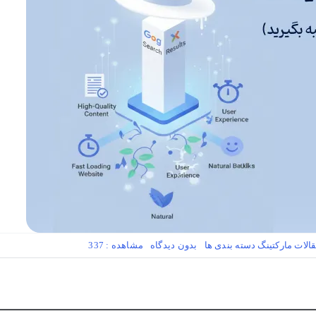
on
الات مارکتینگ
دسته بندی ها
بدون ديدگاه
مشاهده : 337
سئو
کلاه
سفید
چیست؟
(چگونه
بدون