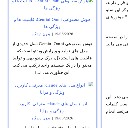
 قرار دارند.
کز این سئو
” موتورهای
هوش مصنوعی Gemini Omni: قابلیت ها و
ویژگی ها
19/06/2026
|
بدون ديدگاه
 را در صفحه
هوش مصنوعی Gemini Omni نسل جدیدی از
باقی می ماند.
مدل های تولید و ویرایش ویدئو است که
قابلیت های استدلال، درک چندوجهی و تولید
محتوا را در یک سیستم واحد ترکیب می کند.
این فناوری می [...]
ی دهد. این
انواع مدل های claude: معرفی، کاربرد،
ناسب کلمات
ویژگی و مزایا
رتبط انجام
19/06/2026
|
بدون ديدگاه